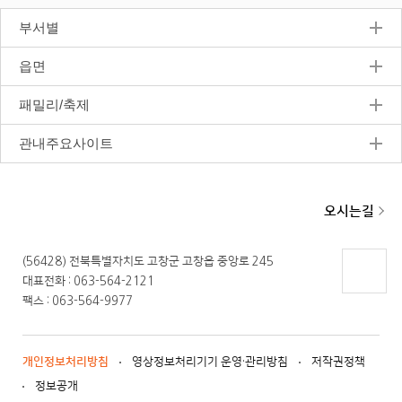
지
부서별
읍면
패밀리/축제
관내주요사이트
오시는길
(56428) 전북특별자치도 고창군 고창읍 중앙로 245
대표전화 : 063-564-2121
페이지
팩스 : 063-564-9977
상단으
로 이동
개인정보처리방침
영상정보처리기기 운영·관리방침
저작권정책
정보공개