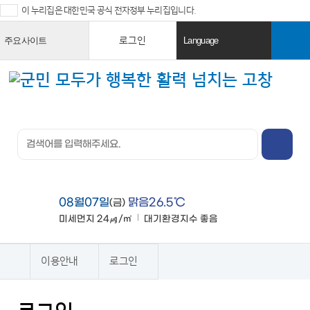
이 누리집은 대한민국 공식 전자정부 누리집입니다.
로그인
주요사이트
Language
열
열
기
기
검색창 열
기
전체메뉴
열기
08월07일
맑음26.5℃
(금)
미세먼지
24㎍/㎥
대기환경지수
좋음
맑음
이용안내
로그인
홈