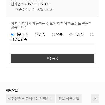
전화번호 :
063-560-2331
최종수정일 : 2026-07-02
이 페이지에서 제공하는 정보에 대하여 어느정도 만족하
셨습니까?
매우만족
만족
보통
불만족
매우불만족
배너모음
이
일
다
행정안전부 공익비리 익명신고
전북 마을기업
전
시
소비자2
음
정