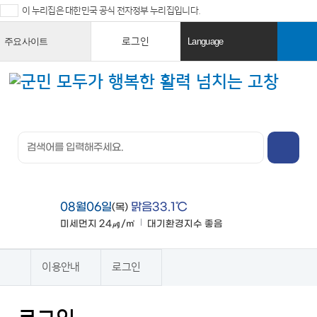
이 누리집은 대한민국 공식 전자정부 누리집입니다.
로그인
주요사이트
Language
열
열
기
기
검색창 열
기
전체메뉴
열기
08월06일
맑음33.1℃
(목)
미세먼지
24㎍/㎥
대기환경지수
좋음
맑음
이용안내
로그인
홈