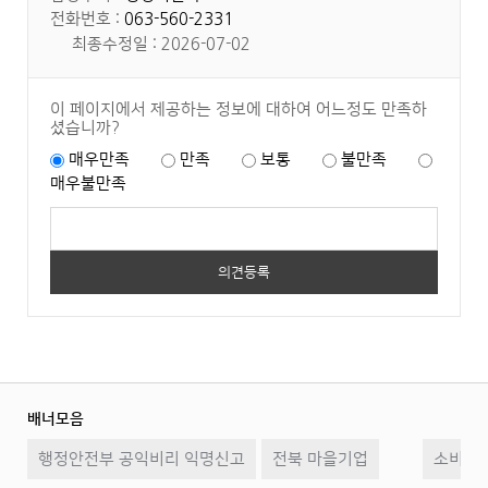
전화번호 :
063-560-2331
최종수정일 : 2026-07-02
이 페이지에서 제공하는 정보에 대하여 어느정도 만족하
셨습니까?
매우만족
만족
보통
불만족
매우불만족
배너모음
이
일
다
행정안전부 공익비리 익명신고
전북 마을기업
전
시
소비자2
음
정