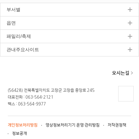
지
부서별
읍면
패밀리/축제
관내주요사이트
오시는길
(56428) 전북특별자치도 고창군 고창읍 중앙로 245
대표전화 : 063-564-2121
페이지
팩스 : 063-564-9977
상단으
로 이동
개인정보처리방침
영상정보처리기기 운영·관리방침
저작권정책
정보공개