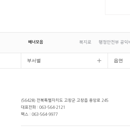
배너모음
복지로
행정안전부 공익
이
일
다
전
시
음
정
부서별
읍면
지
(56428) 전북특별자치도 고창군 고창읍 중앙로 245
대표전화 : 063-564-2121
팩스 : 063-564-9977