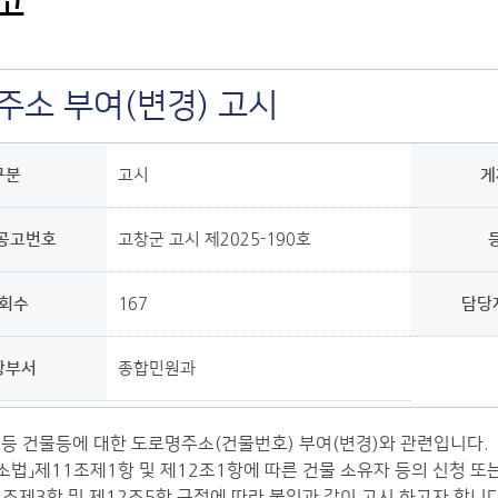
고
주소 부여(변경) 고시
구분
고시
게
공고번호
고창군 고시 제2025-190호
회수
167
담당
당부서
종합민원과
축 등 건물등에 대한 도로명주소(건물번호) 부여(변경)와 관련입니다.
소법」제11조제1항 및 제12조1항에 따른 건물 소유자 등의 신청 
1조제3항 및 제12조5항 규정에 따라 붙임과 같이 고시 하고자 합니다