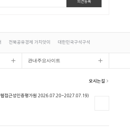
터
전북공유경제 가치앗이
대한민국구석구석
지적측량 바
관내주요사이트
오시는길
페이지
상단으
로 이동