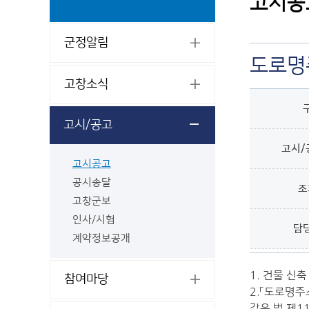
고시공
군정알림
도로명
고창소식
고시/공고
고시/
고시공고
공시송달
조
고창군보
인사/시험
담
계약정보공개
새
창
열
1. 건물 신
참여마당
림
2.「도로명주
같은 법 제1