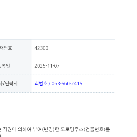
재번호
42300
등록일
2025-11-07
자/연락처
최범호 / 063-560-2415
또는 직권에 의하여 부여(변경)한 도로명주소(건물번호)를
.