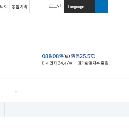
로그인
의회
통합예약
Language
열
기
검색창
열기
08월08일
맑음25.5℃
(토)
미세먼지
24㎍/㎥
대기환경지수
좋음
맑음
고창소개
사이트맵