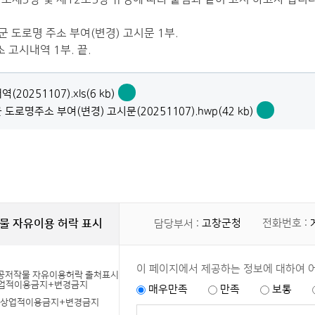
창군 도로명 주소 부여(변경) 고시문 1부.
소 고시내역 1부. 끝.
(20251107).xls(6 kb)
고
도로명주소 부여(변경) 고시문(20251107).hwp(42 kb)
시
고
내
창
역
군
(20251107).xls
도
바
로
로
명
보
주
기
소
부
물 자유이용 허락 표시
고창군청
전화번호 :
담당부서 :
여
(변
경)
고
이 페이지에서 제공하는 정보에 대하여 
시
매우만족
만족
보통
문
+상업적이용금지+변경금지
(20251107)