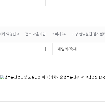
바
로
보
기
비리 익명신고
전북 마을기업
소비자24
고창 한빛원전 감시센
패밀리/축제