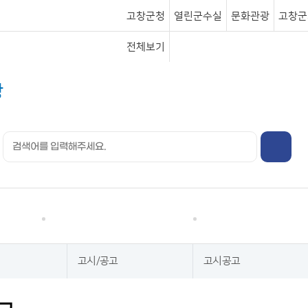
고창군청
열린군수실
문화관광
고창군
전체보기
행정정보
분야별정보
고시/공고
고시공고