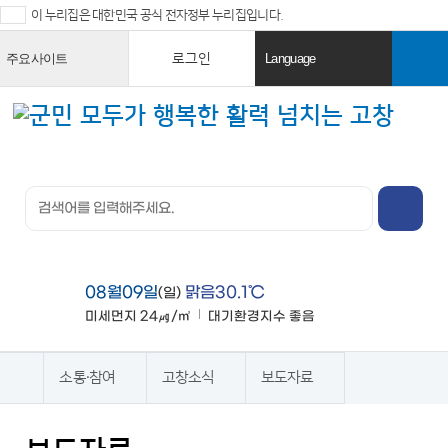
이 누리집은 대한민국 공식 전자정부 누리집입니다.
로그인
주요사이트
Language
열
열
기
기
검색창 열
기
전체메뉴
열기
08월09일
맑음30.1℃
(일)
미세먼지
24㎍/㎥
대기환경지수
좋음
맑음
소통·참여
고창소식
보도자료
홈