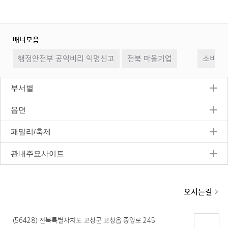
배너모음
이
일
다
행정안전부 공익비리 익명신고
전북 마을기업
전
시
소비자2
음
정
지
부서별
읍면
패밀리/축제
관내주요사이트
오시는길
(56428) 전북특별자치도 고창군 고창읍 중앙로 245