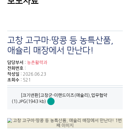
보도자료
고창 고구마·땅콩 등 농특산품,
애슐리 매장에서 만난다!
담당부서
:
농촌활력과
전화번호
:
작성일
: 2026.06.23
조회수
: 521
[크기변환]고창군-이랜드이츠(애슐리),업무협약
(1).JPG(1943 kb)
[크
기
변
환]
고