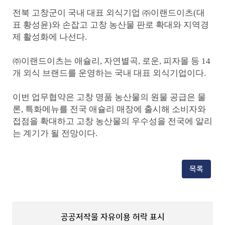
창
전북 고창군이 국내 대표 외식기업
군-
㈜
이랜드이츠
(
대
이
표 황성윤
)
와 손잡고 고창 농산물 판로 확대와 지역경
랜
제 활성화에 나선다
.
드
이
츠
㈜
이랜드이츠는 애슐리
,
자연별곡
,
로운
,
피자몰 등
14
(애
슐
개 외식 브랜드를 운영하는 국내 대표 외식기업이다
.
리),
업
이번 업무협약은 고창 명품 농산물의 원물 공급은 물
무
협
론
,
특화메뉴를 전국 애슐리 매장에 출시해 소비자와
약
접점을 확대하고 고창 농산물의 우수성을 전국에 알리
(1).JPG
바
는 계기가 될 전망이다
.
로
보
기
목록
공공저작물 자유이용 허락 표시