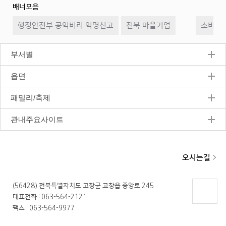
배너모음
이
일
다
행정안전부 공익비리 익명신고
전북 마을기업
전
시
소비자2
음
정
지
부서별
읍면
패밀리/축제
관내주요사이트
오시는길
(56428) 전북특별자치도 고창군 고창읍 중앙로 245
대표전화 : 063-564-2121
페이지
팩스 : 063-564-9977
상단으
로 이동