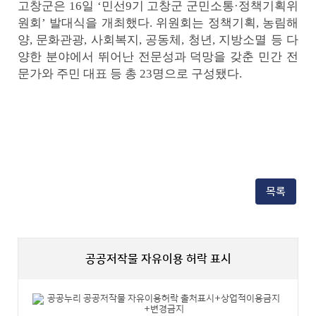
고창군은
16
일
‘
민선
9
기 고창군 군민소통
고
·
정책기획위
창
원회
’
발대식을 개최했다
.
위원회는 정책기획
,
농림해
군
양
,
문화관광
,
사회복지
,
공동체
,
청년
,
지방소멸 등 다
민
선9
양한 분야에서 뛰어난 전문성과 덕망을 갖춘 민간 전
기
문가와 주민 대표 등 총
23
명으로 구성됐다
.
군
민
소
통
정
책
기
획
위
발
목록
대
식
(1).JPG
바
로
보
공공저작물 자유이용 허락 표시
기