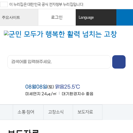
이 누리집은 대한민국 공식 전자정부 누리집입니다.
로그인
주요사이트
Language
열
열
기
기
검색창 열
기
전체메뉴
열기
08월08일
맑음25.5℃
(토)
미세먼지
24㎍/㎥
대기환경지수
좋음
맑음
소통·참여
고창소식
보도자료
홈