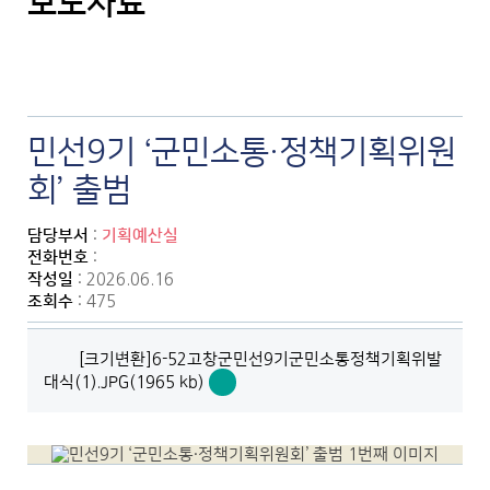
보도자료
민선9기 ‘군민소통·정책기획위원
회’ 출범
담당부서
:
기획예산실
전화번호
:
작성일
: 2026.06.16
조회수
: 475
[크기변환]6-52고창군민선9기군민소통정책기획위발
대식(1).JPG(1965 kb)
[크
기
변
환]6-
52