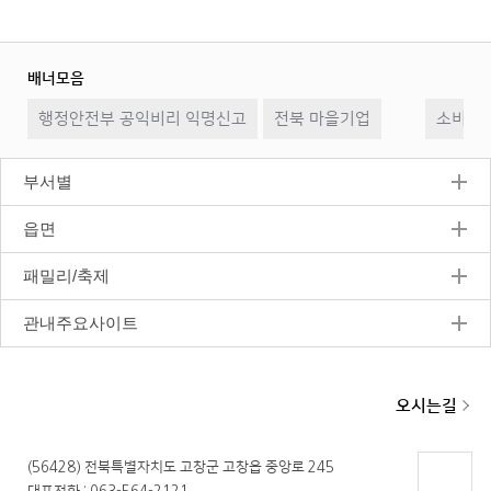
배너모음
이
일
다
행정안전부 공익비리 익명신고
전북 마을기업
전
시
소비자2
음
정
지
부서별
읍면
패밀리/축제
관내주요사이트
오시는길
(56428) 전북특별자치도 고창군 고창읍 중앙로 245