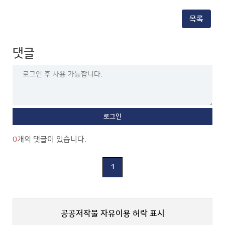
주
간
요
주
행
목록
요
사
업
계
무
획
(20260706).h
댓글
(2026.7.6.~7.12.)
바
게
로
시
보
용.hwp
기
바
로
보
기
0
개의 댓글이 있습니다.
1
공공저작물 자유이용 허락 표시