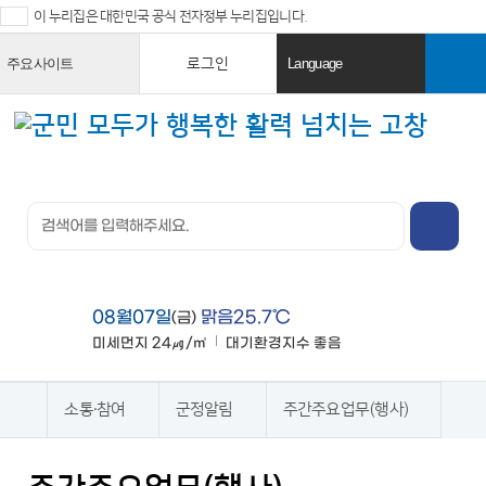
이 누리집은 대한민국 공식 전자정부 누리집입니다.
로그인
주요사이트
Language
열
열
기
기
검색창 열
기
전체메뉴
열기
08월07일
맑음25.7℃
(금)
미세먼지
24㎍/㎥
대기환경지수
좋음
맑음
소통·참여
군정알림
주간주요업무(행사)
홈