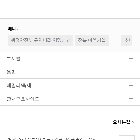
배너모음
이
일
다
행정안전부 공익비리 익명신고
전북 마을기업
전
시
소비자2
음
정
지
부서별
읍면
패밀리/축제
관내주요사이트
오시는길
(56428) 전북특별자치도 고창군 고창읍 중앙로 245