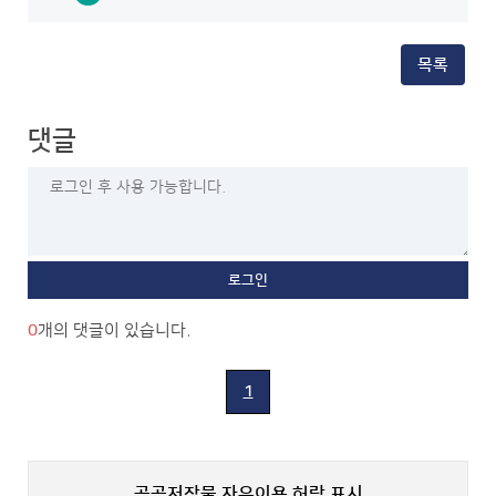
주
7월
요
중
행
주
사
목록
요
계
업
획
무
(2026.6.29.~7.5.)
계
게
댓글
획
시
(20260629)-
용.hwp
게
바
시
로
용.hwp
보
바
기
로
보
기
0
개의 댓글이 있습니다.
1
공공저작물 자유이용 허락 표시