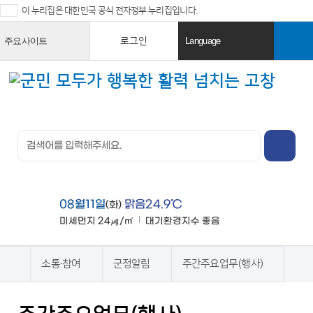
이 누리집은 대한민국 공식 전자정부 누리집입니다.
로그인
주요사이트
Language
열
열
기
기
검색창 열
기
전체메뉴
열기
08월11일
맑음24.9℃
(화)
미세먼지
24㎍/㎥
대기환경지수
좋음
맑음
소통·참여
군정알림
주간주요업무(행사)
홈