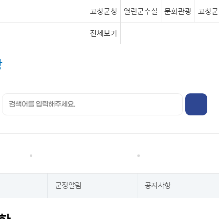
고창군청
열린군수실
문화관광
고창군
전체보기
행정정보
분야별정보
군정알림
공지사항