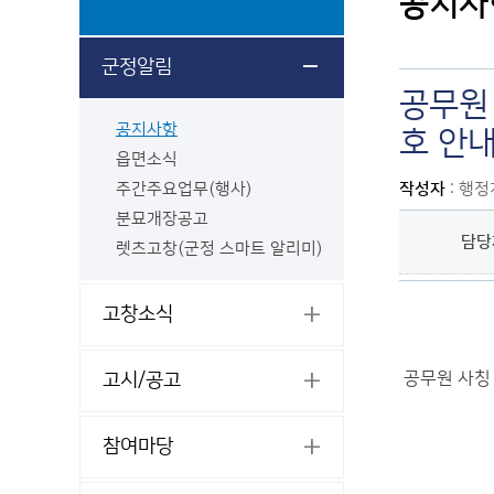
공지사
군정알림
공무원
공지사항
호 안
읍면소식
주간주요업무(행사)
작성자
: 행
분묘개장공고
담당
렛츠고창(군정 스마트 알리미)
고창소식
공무원 사칭 
고시/공고
참여마당