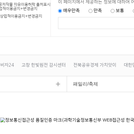
이 페이지에서 제공하는 정보에 대하여 
매우만족
만족
보통
+상업적이용금지+변경금지
비자24
고창 한빛원전 감시센터
전북공유경제 가치앗이
대한
패밀리/축제