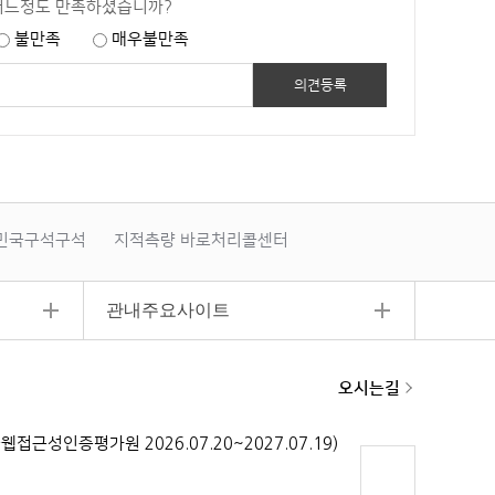
어느정도 만족하셨습니까?
불만족
매우불만족
민국구석구석
지적측량 바로처리콜센터
폐기물부담금
관내주요사이트
오시는길