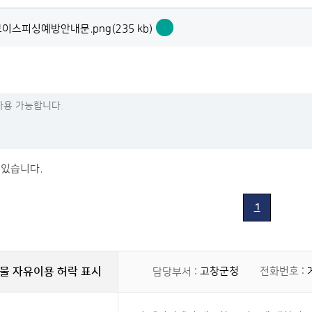
이스피싱예방안내문.png(235 kb)
노
쇼
보
이
스
피
싱
예
방
안
내
 있습니다.
문.png
바
로
1
보
기
물 자유이용 허락 표시
고창군청
전화번호 :
담당부서 :