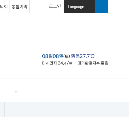
로그인
의회
통합예약
Language
열
기
검색창
열기
08월08일
맑음27.7℃
(토)
미세먼지
24㎍/㎥
대기환경지수
좋음
맑음
고창소개
사이트맵