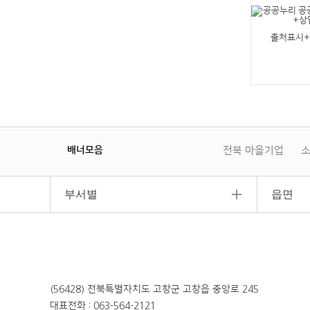
출처표시
배너모음
전북 마을기업
소
이
일
다
전
시
음
정
부서별
읍면
지
(56428) 전북특별자치도 고창군 고창읍 중앙로 245
대표전화 : 063-564-2121