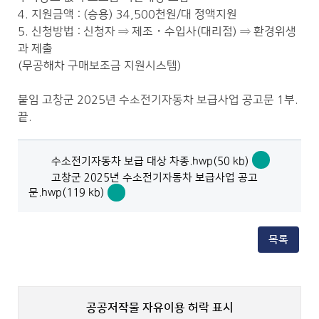
4. 지원금액 : (승용) 34,500천원/대 정액지원
5. 신청방법 : 신청자 ⇒ 제조・수입사(대리점) ⇒ 환경위생
과 제출
(무공해차 구매보조금 지원시스템)
붙임 고창군 2025년 수소전기자동차 보급사업 공고문 1부.
끝.
수소전기자동차 보급 대상 차종.hwp(50 kb)
수
고창군 2025년 수소전기자동차 보급사업 공고
소
문.hwp(119 kb)
전
고
기
창
자
군
동
목록
2025
차
년
보
수
급
소
대
전
상
기
공공저작물 자유이용 허락 표시
차
자