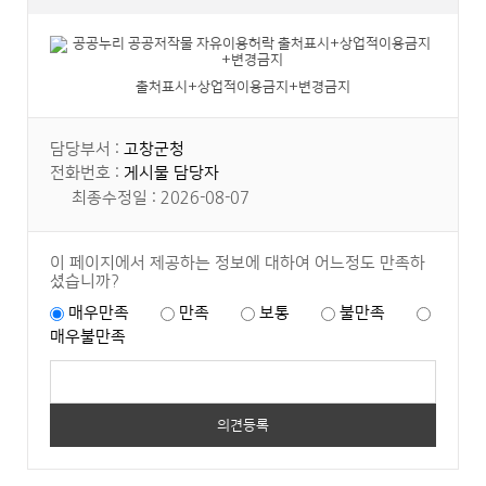
종.hwp
동
바
차
로
보
보
급
기
출처표시+상업적이용금지+변경금지
사
업
공
고
담당부서 :
고창군청
문.hwp
전화번호 :
게시물 담당자
바
최종수정일 : 2026-08-07
로
보
기
이 페이지에서 제공하는 정보에 대하여 어느정도 만족하
셨습니까?
매우만족
만족
보통
불만족
매우불만족