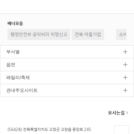
배너모음
이
일
다
행정안전부 공익비리 익명신고
전북 마을기업
전
시
소비자2
음
정
지
부서별
읍면
패밀리/축제
관내주요사이트
오시는길
(56428) 전북특별자치도 고창군 고창읍 중앙로 245