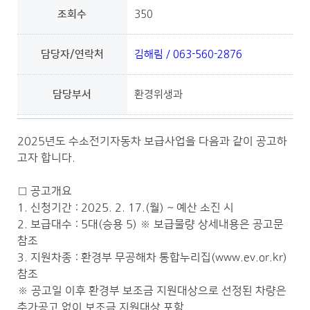
조회수
350
담당자/연락처
김해림 / 063-560-2876
담당부서
환경위생과
2025년도 수소전기자동차 보급사업을 다음과 같이 공고하
고자 합니다.
□ 공고개요
1. 신청기간 : 2025. 2. 17.(월) ~ 예산 소진 시
2. 보급대수 : 5대(승용 5) ※ 보급물량 상세내용은 공고문
참조
3. 지원차종 : 환경부 무공해차 통합누리집(www.ev.or.kr)
참조
※ 공고일 이후 환경부 보조금 지원대상으로 선정된 차량은
추가공고 없이 보조금 지원대상 포함