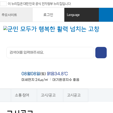
이 누리집은 대한민국 공식 전자정부 누리집입니다.
로그인
주요사이트
Language
열
열
기
기
검색창 열
기
전체메뉴
열기
08월08일
맑음34.8℃
(토)
미세먼지
24㎍/㎥
대기환경지수
좋음
맑음
소통·참여
고시/공고
고시공고
홈