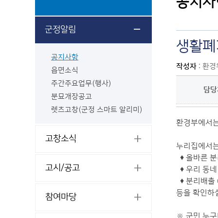
공지사
군정알림
생활폐
공지사항
작성자
: 환
읍면소식
주간주요업무(행사)
담당
분묘개장공고
렛츠고창(군정 스마트 알리미)
환경부에서는 
고창소식
누리집에서
♦ 올바른 
고시/공고
♦ 우리 동네
♦ 분리배출 
등을 확인하실
참여마당
※ 군민 누구