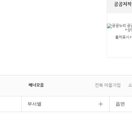
공공저작
출처표시
배너모음
전북 마을기업
소
이
일
다
전
시
음
정
부서별
읍면
지