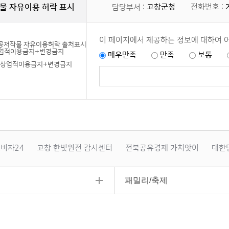
물 자유이용 허락 표시
고창군청
전화번호 :
담당부서 :
이 페이지에서 제공하는 정보에 대하여 
매우만족
만족
보통
+상업적이용금지+변경금지
비자24
고창 한빛원전 감시센터
전북공유경제 가치앗이
대한
패밀리/축제