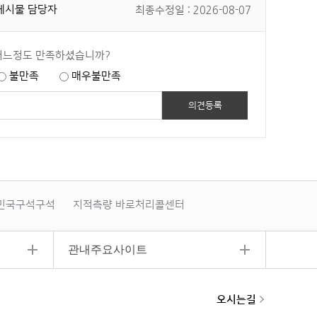
게시물 담당자
최종수정일 : 2026-08-07
어느정도 만족하셨습니까?
불만족
매우불만족
민국구석구석
지적측량 바로처리콜센터
폐기물부담금
관내주요사이트
오시는길