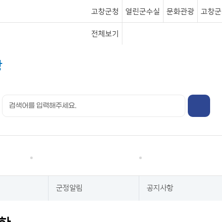
고창군청
열린군수실
문화관광
고창군
전체보기
행정정보
분야별정보
군정알림
공지사항