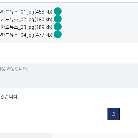
드뉴스_01.jpg(458 kb)
환
드뉴스_02.jpg(180 kb)
경
환
드뉴스_03.jpg(189 kb)
부
경
환
카
드뉴스_04.jpg(477 kb)
부
경
드
환
카
부
뉴
경
드
카
스
부
뉴
드
_01.jpg
카
스
뉴
바
드
_02.jpg
스
로
뉴
바
_03.jpg
보
스
로
바
기
_04.jpg
보
로
바
기
보
로
기
보
 있습니다.
기
1