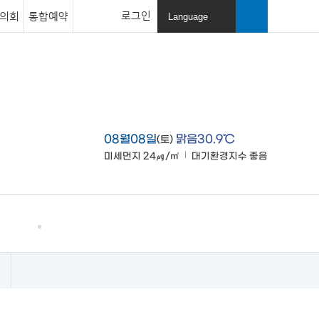
로그인
의회
통합예약
Language
열
기
검색창
열기
08월08일
맑음30.9℃
(토)
미세먼지
24㎍/㎥
대기환경지수
좋음
맑음
고창소개
사이트맵