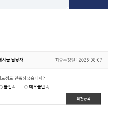
재
근
직
로
근
자
로
리
자
프
리
레
프
쉬
레
(Refresh)
쉬
모
(Refresh)
집
제
공
출
고.hwp
게시물 담당자
최종수정일 : 2026-08-07
서
바
류
로
서
보
식.hwp
기
어느정도 만족하셨습니까?
바
로
불만족
매우불만족
보
기