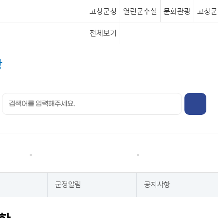
고창군청
열린군수실
문화관광
고창군
전체보기
행정정보
분야별정보
군정알림
공지사항