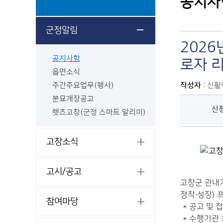
공지사
군정알림
2026
공지사항
로자 리
읍면소식
주간주요업무(행사)
작성자
: 신
분묘개장공고
신
렛츠고창(군정 스마트 알리미)
고창소식
고시/공고
고창군 관내기
정착·성장) 
참여마당
* 공고 및 접수 
* 수행기관 