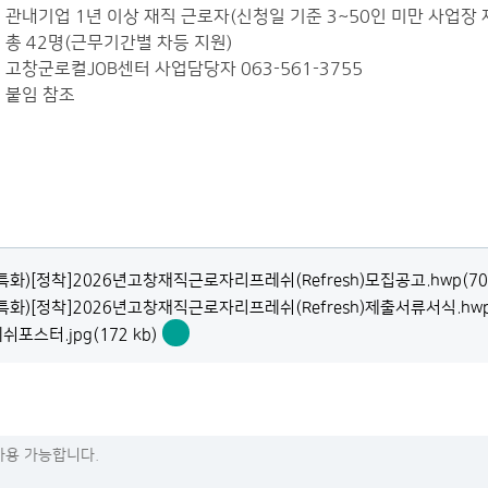
: 관내기업 1년 이상 재직 근로자(신청일 기준 3~50인 미만 사업장 
: 총 42명(근무기간별 차등 지원)
: 고창군로컬JOB센터 사업담당자 063-561-3755
: 붙임 참조
특화)[정착]2026년고창재직근로자리프레쉬(Refresh)모집공고.hwp(70 
특화)[정착]2026년고창재직근로자리프레쉬(Refresh)제출서류서식.hwp(
포스터.jpg(172 kb)
리
프
레
쉬
포
스
터.jpg
바