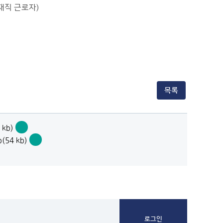
재직 근로자)
목록
kb)
(고
54 kb)
창
(고
특
창
화)
특
[정
화)
착]2026
[정
년
착]2026
고
년
창
고
재
창
직