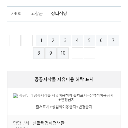
2400
고창군
장터식당
1
2
3
4
5
6
7
첫 페
이전
8
9
10
이지
5개의
페이
다음
마지
지
5개의
막 페
페이
이지
지
공공저작물 자유이용 허락 표시
출처표시+상업적이용금지+변경금지
담당부서 :
신활력경제정책관