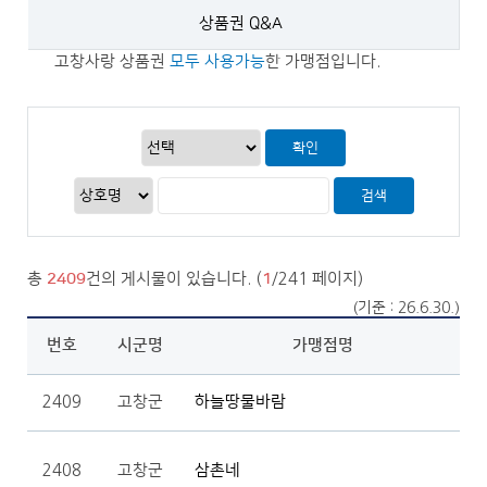
상품권 Q&A
고창사랑 상품권
모두 사용가능
한 가맹점입니다.
총
2409
건의 게시물이 있습니다. (
1
/241 페이지)
(기준 : 26.6.30.)
(30억 이하) 게시판 목록
번호, 제목, 작성자, 작성일, 조회수 정보제공
번호
시군명
가맹점명
가
2409
고창군
하늘땅물바람
2408
고창군
삼촌네