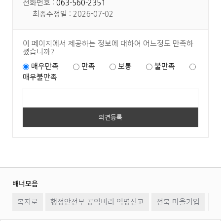
전화번호 :
063-560-2351
최종수정일 : 2026-07-02
이 페이지에서 제공하는 정보에 대하여 어느정도 만족하
셨습니까?
매우만족
만족
보통
불만족
매우불만족
배너모음
이
일
다
복지로
행정안전부 공익비리 익명신고
전북 마을기업
전
시
음
소
정
지