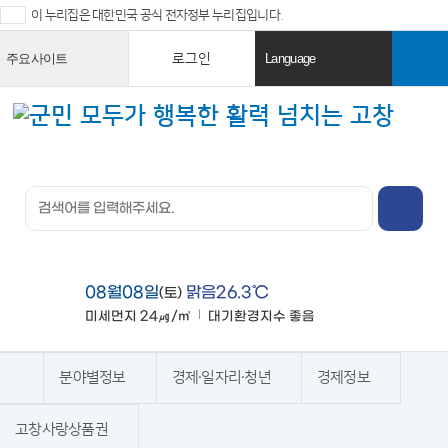
이 누리집은 대한민국 공식 전자정부 누리집입니다.
로그인
주요사이트
Language
열
열
기
기
검색창 열
기
전체메뉴
열기
08월08일
맑음26.3℃
(토)
미세먼지
24㎍/㎥
대기환경지수
좋음
맑음
분야별정보
경제·일자리·청년
경제정보
홈
고창사랑상품권