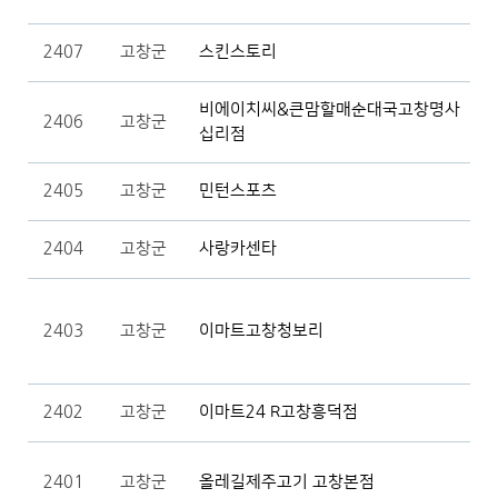
2407
고창군
스킨스토리
비에이치씨&큰맘할매순대국고창명사
2406
고창군
십리점
2405
고창군
민턴스포츠
2404
고창군
사랑카센타
2403
고창군
이마트고창청보리
2402
고창군
이마트24 R고창흥덕점
2401
고창군
올레길제주고기 고창본점